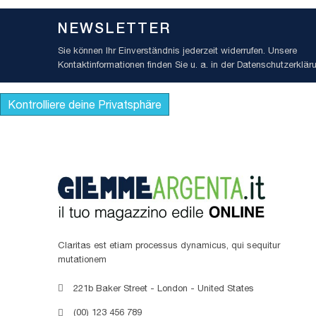
NEWSLETTER
Sie können Ihr Einverständnis jederzeit widerrufen. Unsere
Kontaktinformationen finden Sie u. a. in der Datenschutzerklär
Kontrolliere deine Privatsphäre
Claritas est etiam processus dynamicus, qui sequitur
mutationem
221b Baker Street - London - United States
(00) 123 456 789