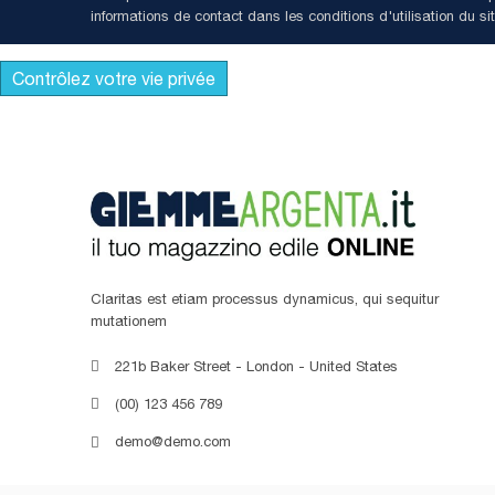
informations de contact dans les conditions d'utilisation du sit
Contrôlez votre vie privée
Claritas est etiam processus dynamicus, qui sequitur
mutationem
221b Baker Street - London - United States
(00) 123 456 789
demo@demo.com