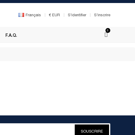
Français
€
EUR
S'identifier
S'inscrire
0
F.A.Q.
SOUSCRIRE